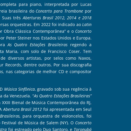
mpleta para piano, interpretada por Lucas
eia brasileira do
Concerto para Trombone
por
. Suas três
Aberturas Brasil 2012, 2014 e 2018
rsas orquestras. Em 2022 foi indicado ao
Latin
or Obra Clássica Contemporânea” e o
Concerto
por Peter Steiner nos Estados Unidos e Europa.
obra
As Quatro Estações Brasileiras
regendo a
ta Maria, com solo de Francisco Coser. Tem
e diversos artistas, por selos como Naxos,
 Records, dentre outros. Por sua discografia
os
, nas categorias de melhor CD e compositor
CD
Música Sinfônica
, gravado sob sua regência à
ca da Venezuela.
“
As Quatro Estações Brasileiras”
a XXIII Bienal de Música Contemporânea do RJ,
 A
Abertura Brasil 2012
foi apresentada em Seul
Brasileiras,
para orquestra de violoncelos, foi
Festival de Música de Salem (NY). O
Concerto
stra
foi estreado pelo Duo Santoro, e
Toronubá