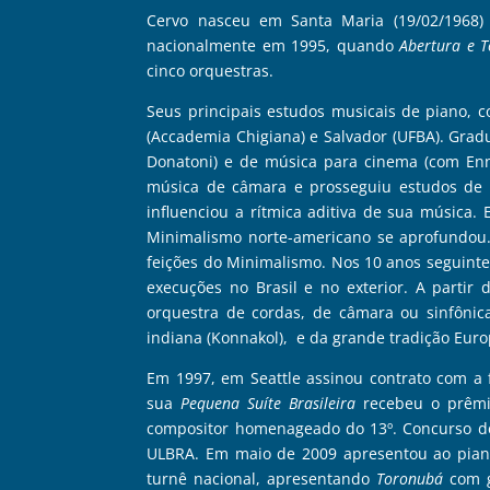
Cervo nasceu em Santa Maria (19/02/1968)
nacionalmente em 1995, quando
Abertura e T
cinco orquestras.
Seus principais estudos musicais de piano, c
(Accademia Chigiana) e Salvador (UFBA). Grad
Donatoni) e de música para cinema (com Ennio
música de câmara e prosseguiu estudos de m
influenciou a rítmica aditiva de sua música
Minimalismo norte-americano se aprofundou.
feições do Minimalismo. Nos 10 anos seguinte
execuções no Brasil e no exterior. A parti
orquestra de cordas, de câmara ou sinfônica
indiana (Konnakol), e da grande tradição Eur
Em 1997, em Seattle assinou contrato com a 
sua
Pequena Suíte Brasileira
recebeu o prêmi
compositor homenageado do 13º. Concurso de
ULBRA. Em maio de 2009 apresentou ao piano
turnê nacional, apresentando
Toronubá
com g