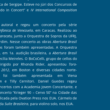
ca de Sergipe. Esteve no júri dos Concursos de
ado in Concert” e
IV International Composition
utoral e regeu um concerto pela série
nfónica de Venezuela
, em Caracas. Realizou ao
aracatu,
junto a Orquestra de Sopros da UFRJ,
rdim. Nesse concerto as obras
Abertura Brasil
s foram também apresentadas. A Orquestra
ou, em
1a.
audição brasileira, a
Abertura Brasil
cília Meireles. O BoCoCelli, grupo de cellos do
dirigido por Rhonda Rider, apresentou
Toro-
 2012
, em Boston e diversas cidades norte-
foi também apresentada em Viena
ten
e Tilly Cernitori. Daniel Guedes regeu
certos com a Academia Jovem Concertante, e
concerto “Krieger 90 – Cervo 50” na Cidade das
licada pela Ovation Press nos EUA. Cármelo de
 da
Suíte Brasileira
, para violino solo, nos EUA.