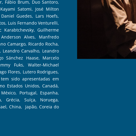
er, Fábio Brum, Duo Santoro,
Kayami Satomi, José Milton
 Daniel Guedes, Lars Hoefs,
ntos, Luis Fernando Venturelli,
c Karabtchevsky, Guilherme
 Anderson Alves, Manfredo
iano Camargo, Ricardo Rocha,
e, Leandro Carvalho, Leandro
ego Sánchez Haase, Marcelo
ammy Fuks, Walter-Michael
ago Flores, Lutero Rodrigues,
s tem sido apresentadas em
omo Estados Unidos, Canadá,
 México, Portugal, Espanha,
a, Grécia, Suíça, Noruega,
srael, China, Japão, Coreia do