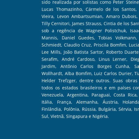
sido realizada por solistas como Peter Stein
Lucas Thomazinho, Cármelo de los Santos, 
Vieira, Levon Ambartsumian, Amaro Dubois,
Tilly Cernitori, James Strauss, Cintia de los Sa
sob a regência de Wagner Polistchuk, Isaa
Mannis, Daniel Guedes, Tobias Volkmann,
Schmiedt, Claudio Cruz, Priscila Bomfim, Luc
Lee Mills, João Batista Sartor, Roberto Duart
Serafim, André Cardoso, Linus Lerner, Di
Jardim, Antônio Carlos Borges Cunha, S
Wollhardt, Alba Bomfim, Luiz Carlos Durier, Ti
Helder Trefzger, dentre outros. Suas obra
todos os estados brasileiros e em países c
Venezuela, Argentina, Paraguai, Costa Rica,
Itália, França, Alemanha, Áustria, Holand
Finlândia, Polônia, Rússia, Bulgária, Sérvia, I
Sul, Vietnã, Singapura e Nigéria.