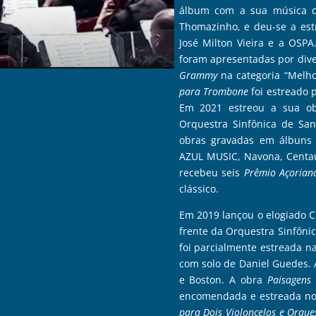
álbum com a sua música co
Thomazinho, e deu-se a estr
José Milton Vieira e a OSPA
foram apresentadas por dive
Grammy
na categoria “Melh
para Trombone
foi estreado 
Em 2021 estreou a sua 
Orquestra Sinfônica de San
obras gravadas em álbuns d
AZUL MUSIC, Navona, Centaur
recebeu seis
Prêmio Açorian
clássico.
Em 2019
lançou o elogiado 
frente da Orquestra Sinfôni
foi parcialmente estreada n
com solo de Daniel Guedes.
e Boston. A obra
Paisagens 
encomendada e estreada no 
para Dois Violoncelos e Orque