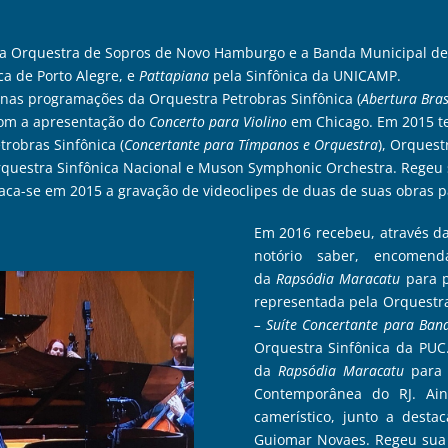
 a Orquestra de Sopros de Novo Hamburgo e a Banda Municipal de 
ca de Porto Alegre, e
Pattapiana
pela Sinfônica da UNICAMP.
 nas programações da Orquestra Petrobras Sinfônica (
Abertura Bras
com a apresentação do
Concerto para Violino
em Chicago. Em 2015 te
trobras Sinfônica (
Concertante para Tímpanos e Orquestra
), Orquest
, Orquestra Sinfônica Nacional e Muson Symphonic Orchestra. Regeu
a-se em 2015 a gravação de videoclipes de duas de suas obras pa
Em 2016 recebeu, através da
notório saber, encomen
da
Rapsódia Maracatu
para 
representada pela Orquestra
– Suíte Concertante para Ba
Orquestra Sinfônica da PUC.
da
Rapsódia Maracatu
para 
Contemporânea do RJ. Ain
camerístico, junto a desta
Guiomar Novaes. Regeu sua