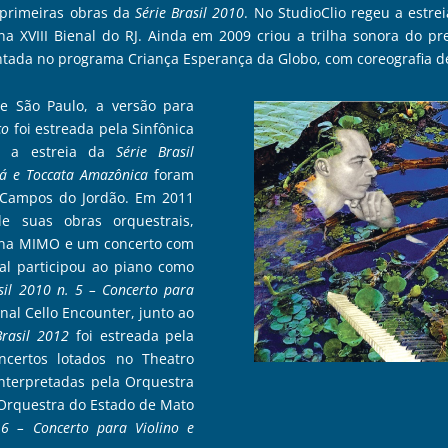
 primeiras obras da
Série Brasil 2010
. No StudioClio regeu a estre
 XVIII Bienal do RJ. Ainda em 2009 criou a trilha sonora do 
ada no programa Criança Esperança da Globo, com coreografia de
de São Paulo, a versão para
co
foi estreada pela Sinfônica
u a estreia da
Série Brasil
 e Toccata Amazônica
foram
e Campos do Jordão. Em 2011
 suas obras orquestrais,
na MIMO e um concerto com
l participou ao piano como
sil 2010 n. 5 – Concerto para
onal Cello Encounter, junto ao
Brasil 2012
foi estreada pela
oncertos lotados no Theatro
nterpretadas pela Orquestra
, Orquestra do Estado de Mato
 6 – Concerto para Violino e