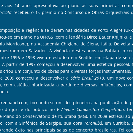
 e aos 14 anos apresentava ao piano as suas primeiras comp
occata
recebeu o 1º. prêmio no Concurso de Obras Orquestrais do
omposição e regência se deram nas cidades de Porto Alegre (UFRG
uou-se em piano na UFRGS (com a lendária Dirce Bauer Knijnik), e
 Morricone), na Accademia Chigiana de Siena, Itália. De volta 
estrado em Salvador. A vivência destes anos na Bahia e o cont
. Entre 1996 e 1998 viveu e estudou em Seattle, em etapa de se
 A partir de 1997 começou a desenvolver uma estética pessoal, 
s criou um conjunto de obras para diversas forças instrumentais,
r de 2009 começou a desenvolver a
Série Brasil 2010
, um novo con
, com estética hibridizada a partir de diversas influências, co
opeia.
freehand.com, tornando-se um dos pioneiros na publicação de p
o do júri e do público no
V Aliénor Compositon Competition
, te
 Piano do Conservatório de Ituiutaba (MG). Em 2008 estreou ao
, com a Sinfônica de Sergipe, sua obra
Toronubá
, em Curitiba.
rande êxito nas principais salas de concerto brasileiras. Foi c