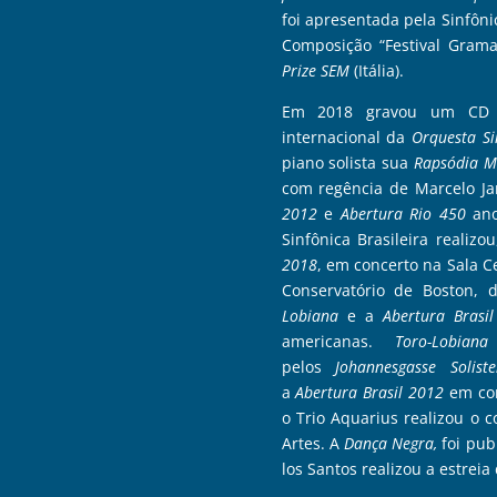
foi apresentada pela Sinfôni
Composição “Festival Gram
Prize SEM
(Itália).
Em 2018 gravou um CD a
internacional da
Orquesta Si
piano solista sua
Rapsódia M
com regência de Marcelo Ja
2012
e
Abertura Rio 450
ano
Sinfônica Brasileira realiz
2018
, em concerto na Sala Ce
Conservatório de Boston, 
Lobiana
e a
Abertura Brasil
americanas.
Toro-Lobiana
pelos
Johannesgasse Solis
a
Abertura Brasil 2012
em con
o Trio Aquarius realizou o 
Artes. A
Dança Negra,
foi pub
los Santos realizou a estreia