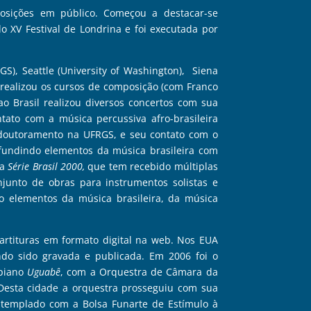
osições em público. Começou a destacar-se
 XV Festival de Londrina e foi executada por
S), Seattle (University of Washington), Siena
 realizou os cursos de composição (com Franco
ao Brasil realizou diversos concertos com sua
ato com a música percussiva afro-brasileira
u doutoramento na UFRGS, e seu contato com o
fundindo elementos da música brasileira com
 a
Série Brasil 2000,
que tem recebido múltiplas
junto de obras para instrumentos solistas e
mo elementos da música brasileira, da música
artituras em formato digital na web. Nos EUA
ndo sido gravada e publicada. Em 2006 foi o
 piano
Uguabê
, com a Orquestra de Câmara da
 Desta cidade a orquestra prosseguiu com sua
ontemplado com a Bolsa Funarte de Estímulo à