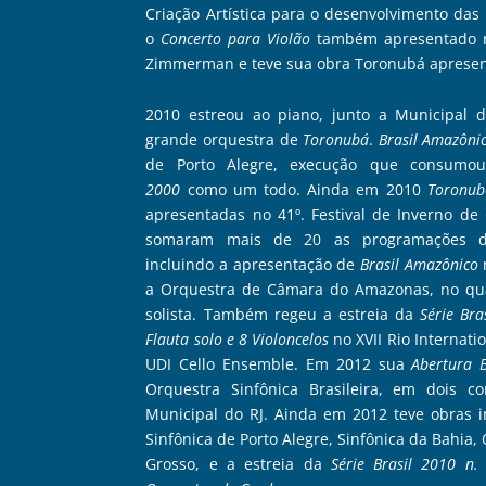
Criação Artística para o desenvolvimento das
o
Concerto para Violão
também apresentado na
Zimmerman e teve sua obra Toronubá apresent
2010 estreou ao piano, junto a Municipal 
grande orquestra de
Toronubá
.
Brasil Amazôni
de Porto Alegre, execução que consumo
2000
como um todo. Ainda em 2010
Toronubá
apresentadas no 41º. Festival de Inverno d
somaram mais de 20 as programações de
incluindo a apresentação de
Brasil Amazônico
a Orquestra de Câmara do Amazonas, no qua
solista. Também regeu a estreia da
Série Bra
Flauta solo e 8 Violoncelos
no XVII Rio Internati
UDI Cello Ensemble. Em 2012 sua
Abertura 
Orquestra Sinfônica Brasileira, em dois c
Municipal do RJ. Ainda em 2012 teve obras i
Sinfônica de Porto Alegre, Sinfônica da Bahia
Grosso, e a estreia da
Série Brasil 2010 n.